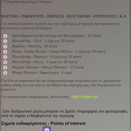
(* Ελάχιστη συμμετοχή 2 άτομα)
RAFTING - PARAPENTE - ΙΠΠΑΣΙΑ - JEEP SAFARI - ΓΟΥΡΟΥΝΕΣ - Κ.Α.
Για όσους λατρεύουν τη φύση και την πεζοπορία, η περιοχή προσφέρεται για
κοντινές και μακρινές διαδρομές:
Αγία Παρασκευή Μοναστήρι και θέα χαράδρας : 10 λεπτά
Μονοδένδρι - Οξιά : 1 ώρα και 30 λεπτά
Βραδέτο - Μπελόη : 30 λεπτά
Βίτσα - Σκάλα Βίτσας - Γεφύρι Μίσιου : 1 ώρα και 30 λεπτά
Μονοδένδρι - Πάπιγκο : 6 ώρες και 30 λεπτά
Μονοδένδρι - Βίκος : 5 ώρες και 30 λεπτά
Μεγάλο Πάπιγκο - Μικρό Πάπιγκο : 25 λεπτά
Μικρό Πάπιγκο - Δρακόλιμνη : 6 ώρες
Για όλα τα παραπάνω θα σας πληροφορήσουμε αναλυτικά για ότι χρειαστείτε
καθώς επίσης και για όλα τα αξιοθέατα της περιοχής μας, στο Ζαγόρι και στα
Ιωάννινα.
Για περισσότερες πληροφορίες, δείτε επίσης:
http://izagori.gr/
.
Στον διαδραστικό χάρτη μπορείτε να βρείτε πληροφορίες και φωτογραφίες
από τα σημεία ενδιαφέροντος της περιοχής
Σημεία ενδιαφέροντος - Points of interest