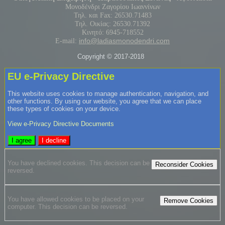
Μονοδένδρι Ζαγορίου Ιωαννίνων
Τηλ. και Fax: 26530.71483
Τηλ. Οικίας: 26530.71392
Κινητό: 6945-718552
info@ladiasmonodendri.com
E-mail:
Copyright © 2017-2018
EU e-Privacy Directive
This website uses cookies to manage authentication, navigation, and
other functions. By using our website, you agree that we can place
these types of cookies on your device.
View e-Privacy Directive Documents
I agree
I decline
You have declined cookies. This decision can be
Reconsider Cookies
reversed.
You have allowed cookies to be placed on your
Remove Cookies
computer. This decision can be reversed.